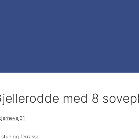
jellerodde med 8 sovep
tjernevej31
 stue og terrasse