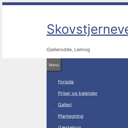
Hop
til
indhold
Skovstjerneve
Gjellerodde, Lemvig
Menu
Forside
Priser og kalender
Galleri
Plantegning
Gæstebog